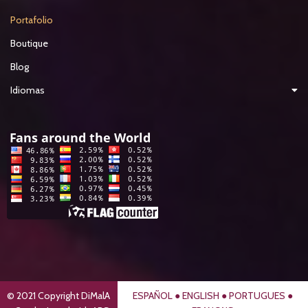
Portafolio
Boutique
Blog
Idiomas
© 2021 Copyright DiMalA
ESPAÑOL
●
ENGLISH
●
PORTUGUES
●