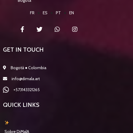
Bogotá
FR
●
ES
●
PT
●
EN
GET IN TOUCH
Bogotá ● Colombia
info@dimala.art
+573143321265
QUICK LINKS
Sobre DiMalA